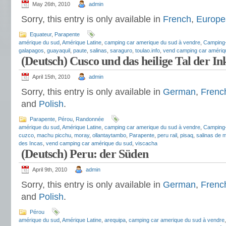
May 26th, 2010
admin
Sorry, this entry is only available in
French
,
Europe
Equateur
,
Parapente
amérique du sud
,
Amérique Latine
,
camping car amerique du sud à vendre
,
Camping
galapagos
,
guayaquil
,
paute
,
salinas
,
saraguro
,
toulao.info
,
vend camping car amériq
(Deutsch) Cusco und das heilige Tal der In
April 15th, 2010
admin
Sorry, this entry is only available in
German
,
Frenc
and
Polish
.
Parapente
,
Pérou
,
Randonnée
amérique du sud
,
Amérique Latine
,
camping car amerique du sud à vendre
,
Camping
cuzco
,
machu picchu
,
moray
,
ollantaytambo
,
Parapente
,
peru rail
,
pisaq
,
salinas de 
des Incas
,
vend camping car amérique du sud
,
viscacha
(Deutsch) Peru: der Süden
April 9th, 2010
admin
Sorry, this entry is only available in
German
,
Frenc
and
Polish
.
Pérou
amérique du sud
,
Amérique Latine
,
arequipa
,
camping car amerique du sud à vendre