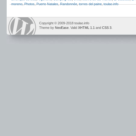
moreno
,
Photos
,
Puerto Natales
,
Randonnée
,
torres del paine
,
toulao.info
Copyright © 2009-2018 toulao.info
Theme by
NeoEase
. Valid
XHTML 1.1
and
CSS 3
.