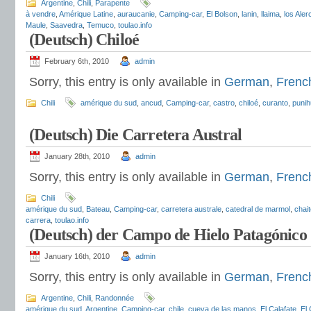
Argentine
,
Chili
,
Parapente
à vendre
,
Amérique Latine
,
auraucanie
,
Camping-car
,
El Bolson
,
lanin
,
llaima
,
los Aler
Maule
,
Saavedra
,
Temuco
,
toulao.info
(Deutsch) Chiloé
February 6th, 2010
admin
Sorry, this entry is only available in
German
,
Frenc
Chili
amérique du sud
,
ancud
,
Camping-car
,
castro
,
chiloé
,
curanto
,
punihu
(Deutsch) Die Carretera Austral
January 28th, 2010
admin
Sorry, this entry is only available in
German
,
Frenc
Chili
amérique du sud
,
Bateau
,
Camping-car
,
carretera australe
,
catedral de marmol
,
chai
carrera
,
toulao.info
(Deutsch) der Campo de Hielo Patagónico
January 16th, 2010
admin
Sorry, this entry is only available in
German
,
Frenc
Argentine
,
Chili
,
Randonnée
amérique du sud
,
Argentine
,
Camping-car
,
chile
,
cueva de las manos
,
El Calafate
,
El 