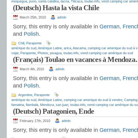
moquegua
,
puno
,
santa catalina
,
tacna
,
Titicaca
,
toulao.info
,
vend camping car améri
(Deutsch) Hasta la vista Chile
March 25th, 2010
admin
Sorry, this entry is only available in
German
,
Frenc
and
Polish
.
Chili
,
Parapente
amérique du sud
,
Amérique Latine
,
arica
,
Atacama
,
camping car amerique du sud à 
cejar
,
Parapente
,
Photos
,
pisagua
,
toulao.info
,
vend camping car amérique du sud
(Français) Toulao en vacances à Mendoz
March 4th, 2010
admin
Sorry, this entry is only available in
German
,
Frenc
and
Polish
.
Argentine
,
Parapente
amérique du sud
,
Amérique Latine
,
camping car amerique du sud à vendre
,
Camping
famatina
,
fiambala
,
Mendoza
,
san juan
,
toulao.info
,
vend camping car amérique du s
(Deutsch) Patagonien, Ende
February 17th, 2010
admin
Sorry, this entry is only available in
German
,
Frenc