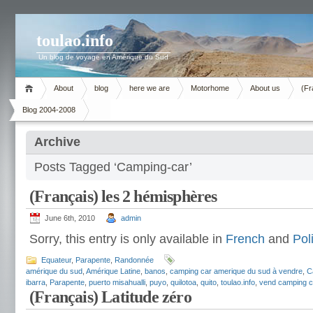
toulao.info
Un blog de voyage en Amérique du Sud
About
blog
here we are
Motorhome
About us
(Fr
Blog 2004-2008
Archive
Posts Tagged ‘Camping-car’
(Français) les 2 hémisphères
June 6th, 2010
admin
Sorry, this entry is only available in
French
and
Pol
Equateur
,
Parapente
,
Randonnée
amérique du sud
,
Amérique Latine
,
banos
,
camping car amerique du sud à vendre
,
C
ibarra
,
Parapente
,
puerto misahualli
,
puyo
,
quilotoa
,
quito
,
toulao.info
,
vend camping c
(Français) Latitude zéro