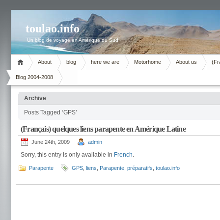
toulao.info
Un blog de voyage en Amérique du Sud
About
blog
here we are
Motorhome
About us
(Fr
Blog 2004-2008
Archive
Posts Tagged ‘GPS’
(Français) quelques liens parapente en Amérique Latine
June 24th, 2009
admin
Sorry, this entry is only available in
French
.
Parapente
GPS
,
liens
,
Parapente
,
préparatifs
,
toulao.info