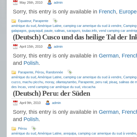
May 26th, 2010
admin
Sorry, this entry is only available in
French
,
Europe
Equateur
,
Parapente
amérique du sud
,
Amérique Latine
,
camping car amerique du sud à vendre
,
Camping
galapagos
,
guayaquil
,
paute
,
salinas
,
saraguro
,
toulao.info
,
vend camping car amériq
(Deutsch) Cusco und das heilige Tal der In
April 15th, 2010
admin
Sorry, this entry is only available in
German
,
Frenc
and
Polish
.
Parapente
,
Pérou
,
Randonnée
amérique du sud
,
Amérique Latine
,
camping car amerique du sud à vendre
,
Camping
cuzco
,
machu picchu
,
moray
,
ollantaytambo
,
Parapente
,
peru rail
,
pisaq
,
salinas de 
des Incas
,
vend camping car amérique du sud
,
viscacha
(Deutsch) Peru: der Süden
April 9th, 2010
admin
Sorry, this entry is only available in
German
,
Frenc
and
Polish
.
Pérou
amérique du sud
,
Amérique Latine
,
arequipa
,
camping car amerique du sud à vendre