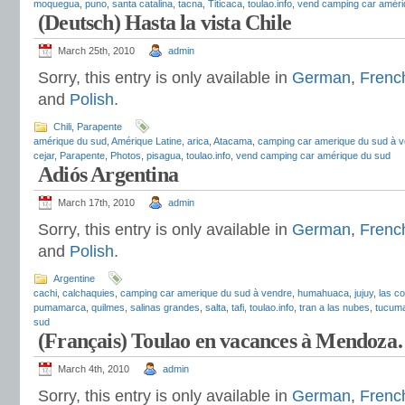
moquegua
,
puno
,
santa catalina
,
tacna
,
Titicaca
,
toulao.info
,
vend camping car améri
(Deutsch) Hasta la vista Chile
March 25th, 2010
admin
Sorry, this entry is only available in
German
,
Frenc
and
Polish
.
Chili
,
Parapente
amérique du sud
,
Amérique Latine
,
arica
,
Atacama
,
camping car amerique du sud à 
cejar
,
Parapente
,
Photos
,
pisagua
,
toulao.info
,
vend camping car amérique du sud
Adiós Argentina
March 17th, 2010
admin
Sorry, this entry is only available in
German
,
Frenc
and
Polish
.
Argentine
cachi
,
calchaquies
,
camping car amerique du sud à vendre
,
humahuaca
,
jujuy
,
las c
pumamarca
,
quilmes
,
salinas grandes
,
salta
,
tafi
,
toulao.info
,
tran a las nubes
,
tucum
sud
(Français) Toulao en vacances à Mendoz
March 4th, 2010
admin
Sorry, this entry is only available in
German
,
Frenc