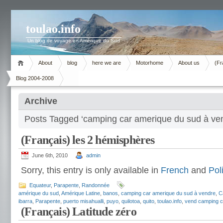
toulao.info
Un blog de voyage en Amérique du Sud
About
blog
here we are
Motorhome
About us
(Fr
Blog 2004-2008
Archive
Posts Tagged ‘camping car amerique du sud à ve
(Français) les 2 hémisphères
June 6th, 2010
admin
Sorry, this entry is only available in
French
and
Pol
Equateur
,
Parapente
,
Randonnée
amérique du sud
,
Amérique Latine
,
banos
,
camping car amerique du sud à vendre
,
C
ibarra
,
Parapente
,
puerto misahualli
,
puyo
,
quilotoa
,
quito
,
toulao.info
,
vend camping c
(Français) Latitude zéro