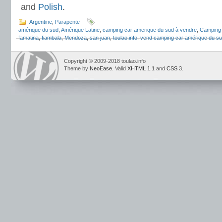
and
Polish
.
Argentine
,
Parapente
amérique du sud
,
Amérique Latine
,
camping car amerique du sud à vendre
,
Camping
famatina
,
fiambala
,
Mendoza
,
san juan
,
toulao.info
,
vend camping car amérique du s
Copyright © 2009-2018 toulao.info
Theme by
NeoEase
. Valid
XHTML 1.1
and
CSS 3
.