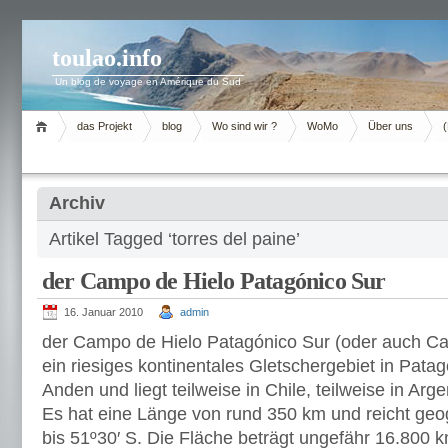
toulao.info
Un blog de voyage en Amérique du Sud
das Projekt
blog
Wo sind wir ?
WoMo
Über uns
Archiv
Artikel Tagged ‘torres del paine’
der Campo de Hielo Patagónico Sur
16. Januar 2010
admin
der Campo de Hielo Patagónico Sur (oder auch Ca
ein riesiges kontinentales Gletschergebiet in Patago
Anden und liegt teilweise in Chile, teilweise in Arge
Es hat eine Länge von rund 350 km und reicht geo
bis 51º30′ S. Die Fläche beträgt ungefähr 16.800 k