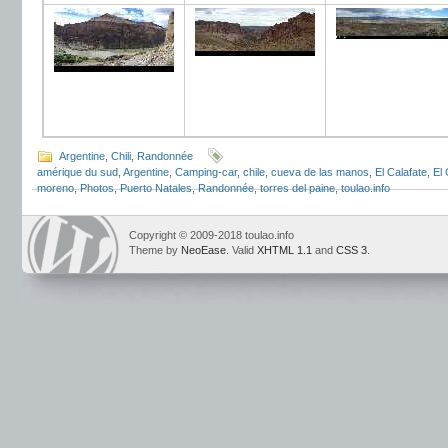
Argentine
,
Chili
,
Randonnée
amérique du sud
,
Argentine
,
Camping-car
,
chile
,
cueva de las manos
,
El Calafate
,
El 
moreno
,
Photos
,
Puerto Natales
,
Randonnée
,
torres del paine
,
toulao.info
Copyright © 2009-2018 toulao.info
Theme by
NeoEase
. Valid
XHTML 1.1
and
CSS 3
.