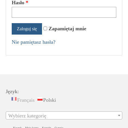
Hasło
*
Zapamiętaj mnie
Zaloguj się
Nie pamiętasz hasła?
Język:
Français
Polski
Wybierz kategorię
Koszyk
Moje konto
Kontakt
O mnie