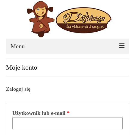
Menu
Kreacje
Moje konto
Kontakt
O produktach
Zaloguj się
Tabela rozmiarów
Linki
Użytkownik lub e-mail
*
Blog